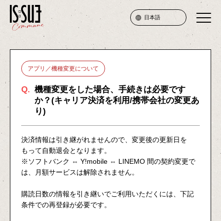
日本語
SERVICE
アプリ／機種変更について
PRICE
Q.
機種変更をした場合、手続きは必要です
か？(キャリア決済を利用/携帯会社の変更あ
ATTENTION
り)
FAQ
決済情報は引き継がれませんので、変更後の更新日を
もって自動退会となります。
※ソフトバンク ⇔ Y!mobile ⇔ LINEMO 間の契約変更で
JOIN
は、月額サービスは解除されません。
購読日数の情報を引き継いでご利用いただくには、下記
LOGIN
条件での再登録が必要です。