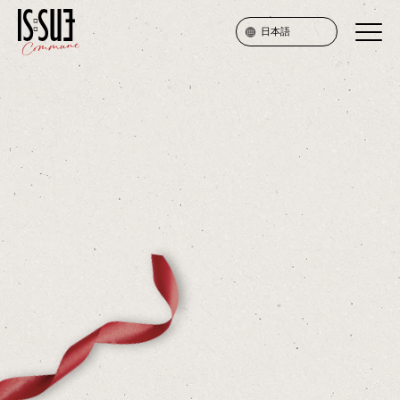
日本語
SERVICE
PRICE
ATTENTION
FAQ
JOIN
LOGIN