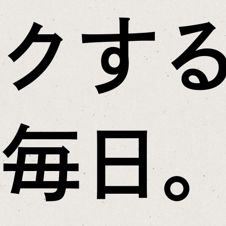
クす
毎日。