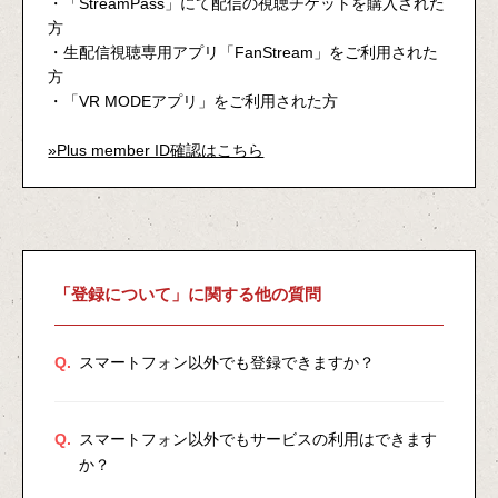
・「StreamPass」にて配信の視聴チケットを購入された
方
・生配信視聴専用アプリ「FanStream」をご利用された
方
・「VR MODEアプリ」をご利用された方
»Plus member ID確認はこちら
「登録について」に関する他の質問
Q.
スマートフォン以外でも登録できますか？
Q.
スマートフォン以外でもサービスの利用はできます
か？