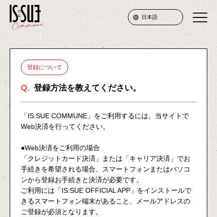
日本語
SERVICE
登録について
PRICE
Q.
登録方法を教えてください。
ATTENTION
「IS:SUE COMMUNE」をご利用するには、当サイトで
FAQ
Web決済を行ってください。
●Web決済をご利用の場合
「クレジットカード決済」または「キャリア決済」でお
JOIN
手続きを希望される場合、スマートフォンまたはパソコ
ンから登録お手続きと決済が必要です。
ご利用には「IS:SUE OFFICIAL APP」をインストールで
LOGIN
きるスマートフォン端末があること、メールアドレスの
ご登録が必須となります。