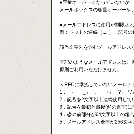
●容量オーバーになっていないか
メールボックスの容量オーバーや
●メールアドレスに使用が制限さ
例：ドットの連続（.....）、記号
該当文字列を含むメールアドレス
下記のようなメールアドレスは、世界共
原則ご利用いただけません。
＜RFCに準拠していないメールア
1．「-」「_」「.」「+」「?」
2．記号を2文字以上連続使用して
3．記号を最初と最後(@の直前)
4．@の前部分が64文字以上の場
5．メールアドレス全体が256文