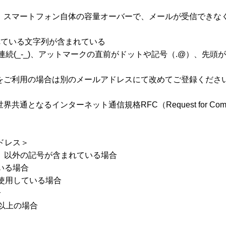
、スマートフォン自体の容量オーバーで、メールが受信できな
れている文字列が含まれている
の連続(_-_)、アットマークの直前がドットや記号（.@）、先頭が
をご利用の場合は別のメールアドレスにて改めてご登録くだ
通となるインターネット通信規格RFC（Request for Co
ドレス＞
「/」以外の記号が含まれている場合
いる場合
に使用している場合
合
字以上の場合