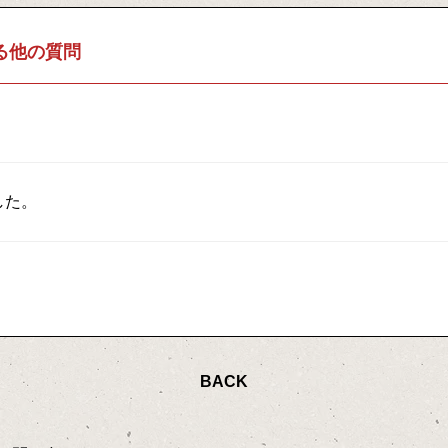
る他の質問
した。
BACK