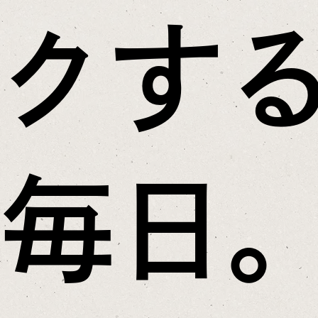
クす
毎日。