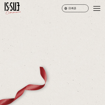
日本語
SERVICE
PRICE
ATTENTION
FAQ
JOIN
LOGIN